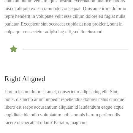
enim ad minim veniam, quis nostrud exercitation ullamco laboris
nisi ut aliquip ex ea commodo consequat. Duis aute irure dolor in
repre henderit in voluptate velit esse cillum dolore eu fugiat nulla
pariatur. Excepteur sint occaecat cupidatat non proident, sunt in
culpa qu. consectetur adipiscing elit, sed do eiusmod
Right Aligned
Lorem ipsum dolor sit amet, consectetur adipisicing elit. Sint,
nulla, distinctio animi impedit repellendus dolores natus cumque
libero est saepe accusantium aliquam id laudantium eaque atque
cupiditate hic odio voluptatum nobis omnis harum perferendis
facere obcaecati at ullam? Pariatur, magnam.