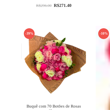
R$
271.40
O
O
R$
296.00
preço
preço
original
atual
era:
é:
R$296.00.
R$271.40.
-39%
-10%
Buquê com 70 Botões de Rosas