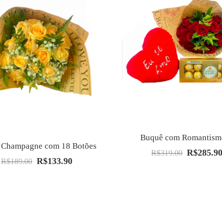
Buquê com Romantismo
 Champagne com 18 Botões
R$
285.9
O
R$
319.00
R$
133.90
O
O
R$
189.00
preço
preço
preço
original
original
atual
era:
era:
é:
R$319.00.
R$189.00.
R$133.90.