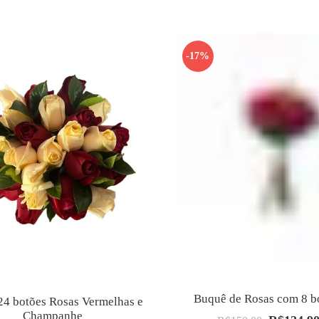
original
era:
R$199.00.
-17%
Buquê de Rosas com 8 b
24 botões Rosas Vermelhas e
Champanhe