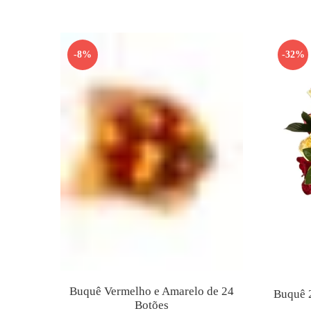
R$199.80.
R$150.90.
-8%
-32%
Buquê Vermelho e Amarelo de 24
Buquê 
Botões