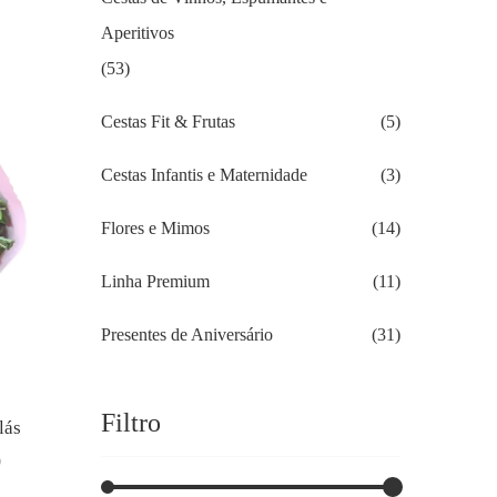
Aperitivos
(53)
Cestas Fit & Frutas
(5)
Cestas Infantis e Maternidade
(3)
Flores e Mimos
(14)
Linha Premium
(11)
Presentes de Aniversário
(31)
Filtro
lás
0
O
preço