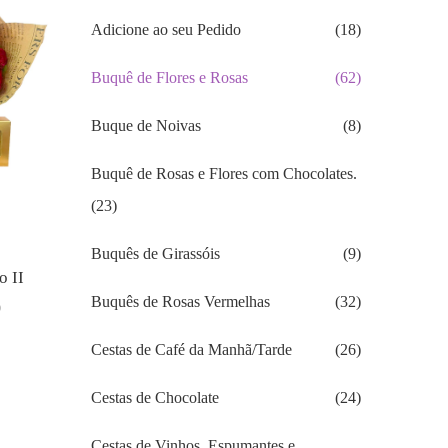
Adicione ao seu Pedido
(18)
Buquê de Flores e Rosas
(62)
Buque de Noivas
(8)
Buquê de Rosas e Flores com Chocolates.
(23)
Buquês de Girassóis
(9)
 II
Buquês de Rosas Vermelhas
(32)
0
O
preço
Cestas de Café da Manhã/Tarde
(26)
atual
é:
Cestas de Chocolate
(24)
R$285.90.
Cestas de Vinhos, Espumantes e