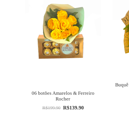
Buquê
06 botões Amarelos & Ferreiro
Rocher
R$
139.90
O
O
R$
199.90
preço
preço
original
atual