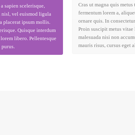
Cras ut magna quis metus t
 a sapien scelerisque,
fermentum lorem a, aliquet
 nisl, vel euismod ligula
ornare quis. In consectetur 
 a placerat ipsum mollis.
Proin suscipit metus vitae
lerisque. Quisque interdum
malesuada nisi non accums
lorem libero. Pellentesque
mauris risus, cursus eget a
l purus.