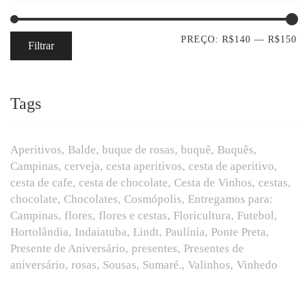
PREÇO:
R$140
—
R$150
Filtrar
Tags
Aperitivos
Balde
buque de rosas
buquê
Buquês
Campinas
cerveja
cesta aperitivos
cesta de aperitivo
cesta de cafe
cesta de chocolate
Cesta de Vinhos
cestas
chocolate
Chocolates
Cosmópolis
Entregamos para:
Campinas
flores
flores e cestas
Floricultura
Futebol
Hortolândia
Indaiatuba
Lindt
Paulínia
Ponte Preta
Presente de Aniversário
presentes
Presentes de
aniversário
rosas
Sousas
Sumaré.
Valinhos
Vinhedo