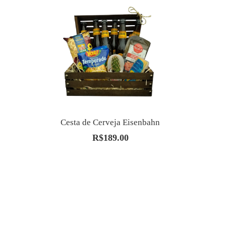
R$140.90.
R$120.80.
Cesta de Cerveja Eisenbahn
R$
189.00