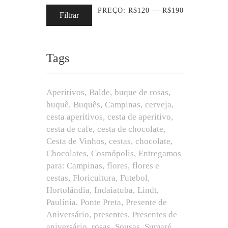
PREÇO:
R$120
—
R$190
Filtrar
Tags
Aperitivos
Balde
buque de rosas
buquê
Buquês
Campinas
cerveja
cesta aperitivos
cesta de aperitivo
cesta de cafe
cesta de chocolate
Cesta de Vinhos
cestas
chocolate
Chocolates
Cosmópolis
Entregamos
para: Campinas
flores
flores e
cestas
Floricultura
Futebol
Hortolândia
Indaiatuba
Lindt
Paulínia
Ponte Preta
Presente de
Aniversário
presentes
Presentes de
aniversário
rosas
Sousas
Sumaré.