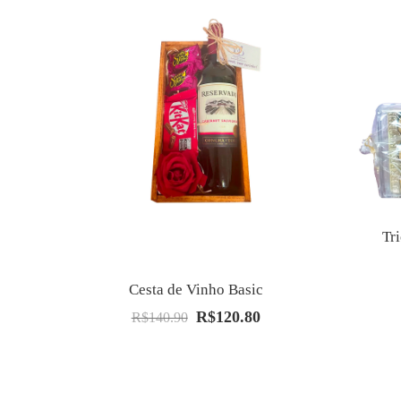
Tr
Cesta de Vinho Basic
R$
120.80
O
O
R$
140.90
preço
preço
original
atual
era:
é: