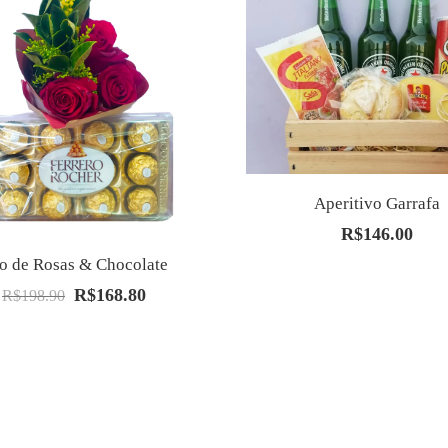
Aperitivo Garrafa
R$
146.00
io de Rosas & Chocolate
R$
168.80
O
O
R$
198.90
preço
preço
original
atual
era:
é:
R$198.90.
R$168.80.