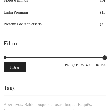
Flores e Mimos
(14)
Linha Premium
(11)
Presentes de Aniversário
(31)
Filtro
PREÇO:
R$140
—
R$190
Filtrar
Tags
Aperitivos
Balde
buque de rosas
buquê
Buquês