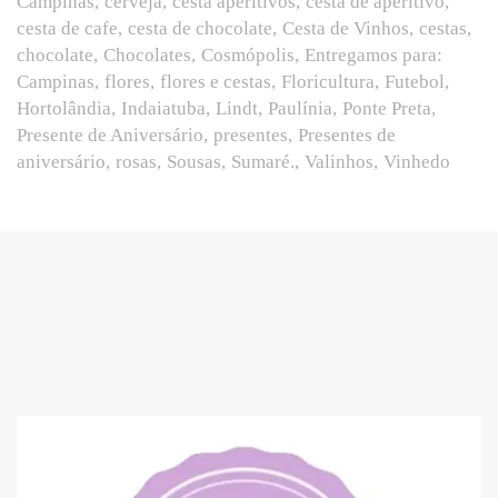
Campinas
cerveja
cesta aperitivos
cesta de aperitivo
cesta de cafe
cesta de chocolate
Cesta de Vinhos
cestas
chocolate
Chocolates
Cosmópolis
Entregamos para:
Campinas
flores
flores e cestas
Floricultura
Futebol
Hortolândia
Indaiatuba
Lindt
Paulínia
Ponte Preta
Presente de Aniversário
presentes
Presentes de
aniversário
rosas
Sousas
Sumaré.
Valinhos
Vinhedo