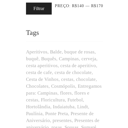
PREÇO:
R$140
—
R$170
Filtrar
Tags
Aperitivos
Balde
buque de rosas
buquê
Buquês
Campinas
cerveja
cesta aperitivos
cesta de aperitivo
cesta de cafe
cesta de chocolate
Cesta de Vinhos
cestas
chocolate
Chocolates
Cosmópolis
Entregamos
para: Campinas
flores
flores e
cestas
Floricultura
Futebol
Hortolândia
Indaiatuba
Lindt
Paulínia
Ponte Preta
Presente de
Aniversário
presentes
Presentes de
aniversário
rosas
Sousas
Sumaré.