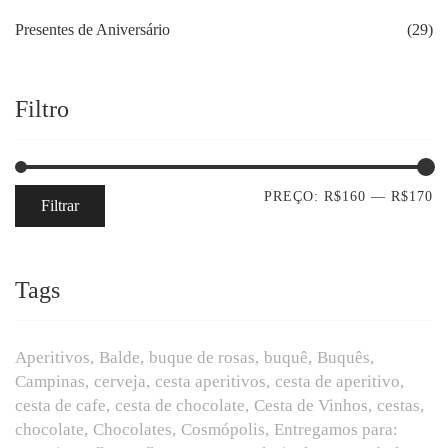
Presentes de Aniversário
(29)
Filtro
PREÇO:
R$160
—
R$170
Filtrar
Tags
Aperitivos
Balde
buque de rosas
buquê
Buquês
Campinas
cerveja
cesta aperitivos
cesta de aperitivo
cesta de cafe
cesta de chocolate
Cesta de Vinhos
cestas
chocolate
Chocolates
Cosmópolis
Entregamos para: