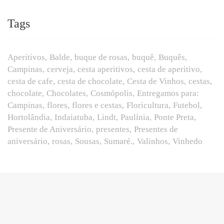
Tags
Aperitivos
Balde
buque de rosas
buquê
Buquês
Campinas
cerveja
cesta aperitivos
cesta de aperitivo
cesta de cafe
cesta de chocolate
Cesta de Vinhos
cestas
chocolate
Chocolates
Cosmópolis
Entregamos para:
Campinas
flores
flores e cestas
Floricultura
Futebol
Hortolândia
Indaiatuba
Lindt
Paulínia
Ponte Preta
Presente de Aniversário
presentes
Presentes de
aniversário
rosas
Sousas
Sumaré.
Valinhos
Vinhedo