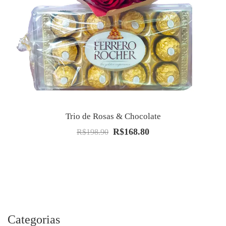
Trio de Rosas & Chocolate
R$
168.80
O
O
R$
198.90
preço
preço
original
atual
era:
é:
R$198.90.
R$168.80.
Categorias