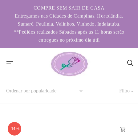
COMPRE SEM SAIR DE CASA
Entregamos nas Cidades de Campinas, Hortolândia,
Sumaré, Paulínia, Valinhos, Vinhedo, Indaiatuba.
**Pedidos realizados Sábados após as 11 horas serão
entregues no próximo dia útil
Filtro
-14%