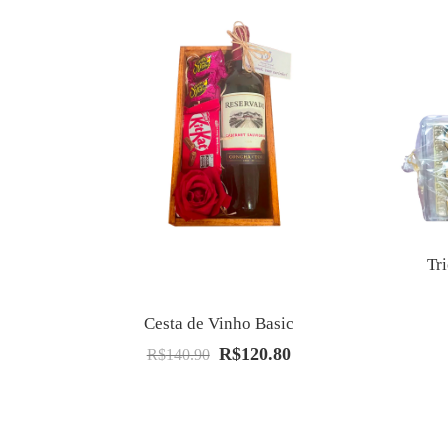
Tr
Cesta de Vinho Basic
R$
120.80
O
O
R$
140.90
preço
preço
original
atual
era:
é: