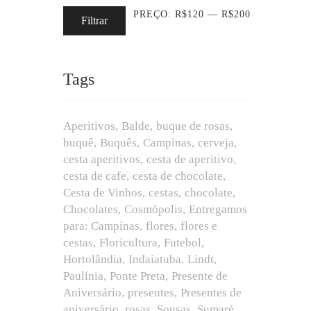
PREÇO:
R$120
—
R$200
Filtrar
Tags
Aperitivos
Balde
buque de rosas
buquê
Buquês
Campinas
cerveja
cesta aperitivos
cesta de aperitivo
cesta de cafe
cesta de chocolate
Cesta de Vinhos
cestas
chocolate
Chocolates
Cosmópolis
Entregamos
para: Campinas
flores
flores e
cestas
Floricultura
Futebol
Hortolândia
Indaiatuba
Lindt
Paulínia
Ponte Preta
Presente de
Aniversário
presentes
Presentes de
aniversário
rosas
Sousas
Sumaré.