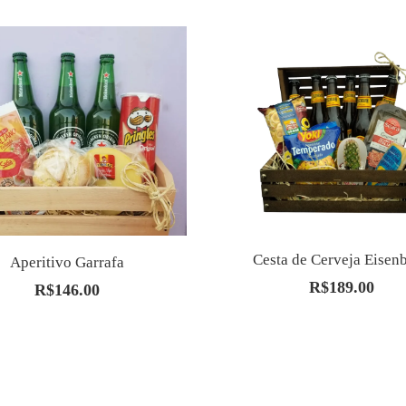
original
era:
R$152.00.
Cesta de Cerveja Eisen
Aperitivo Garrafa
R$
189.00
R$
146.00