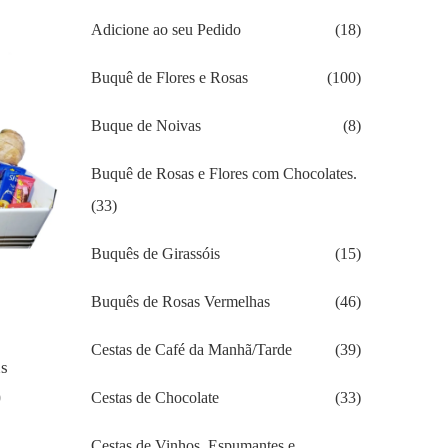
Adicione ao seu Pedido
(18)
Buquê de Flores e Rosas
(100)
Buque de Noivas
(8)
Buquê de Rosas e Flores com Chocolates.
(33)
Buquês de Girassóis
(15)
Buquês de Rosas Vermelhas
(46)
Cestas de Café da Manhã/Tarde
(39)
ns
0
Cestas de Chocolate
(33)
O
preço
Cestas de Vinhos, Espumantes e