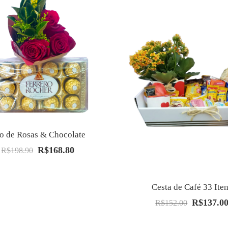
io de Rosas & Chocolate
R$
168.80
O
O
R$
198.90
preço
preço
original
atual
Cesta de Café 33 Ite
era:
é:
R$
137.0
O
R$198.90.
R$168.80.
R$
152.00
preço