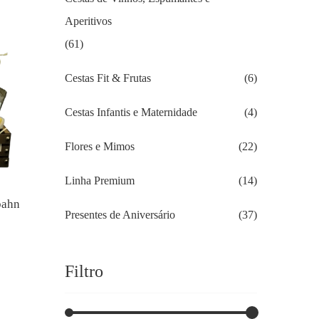
atual
é:
Aperitivos
R$137.00.
(61)
Cestas Fit & Frutas
(6)
Cestas Infantis e Maternidade
(4)
Flores e Mimos
(22)
Linha Premium
(14)
bahn
Presentes de Aniversário
(37)
Filtro