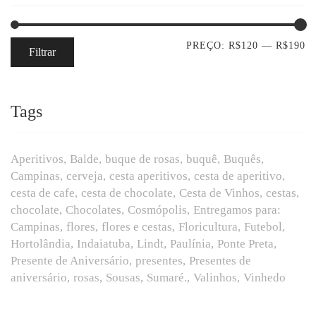
PREÇO:
R$120
—
R$190
Filtrar
Tags
Aperitivos
Balde
buque de rosas
buquê
Buquês
Campinas
cerveja
cesta aperitivos
cesta de aperitivo
cesta de cafe
cesta de chocolate
Cesta de Vinhos
cestas
chocolate
Chocolates
Cosmópolis
Entregamos para:
Campinas
flores
flores e cestas
Floricultura
Futebol
Hortolândia
Indaiatuba
Lindt
Paulínia
Ponte Preta
Presente de Aniversário
presentes
Presentes de
aniversário
rosas
Sousas
Sumaré.
Valinhos
Vinhedo