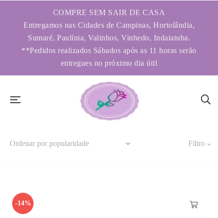
COMPRE SEM SAIR DE CASA
Entregamos nas Cidades de Campinas, Hortolândia,
Sumaré, Paulínia, Valinhos, Vinhedo, Indaiatuba.
**Pedidos realizados Sábados após as 11 horas serão
entregues no próximo dia útil
Filtro
-14%