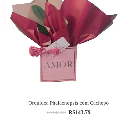
Orquídea Phalaenopsis com Cachepô
R$
143.79
O
O
R$
144.90
preço
preço
original
atual
era:
é: