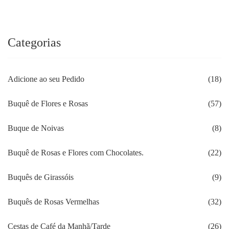
R$144.90.
R$143.79.
Categorias
Adicione ao seu Pedido
(18)
Buquê de Flores e Rosas
(57)
Buque de Noivas
(8)
Buquê de Rosas e Flores com Chocolates.
(22)
Buquês de Girassóis
(9)
Buquês de Rosas Vermelhas
(32)
Cestas de Café da Manhã/Tarde
(26)