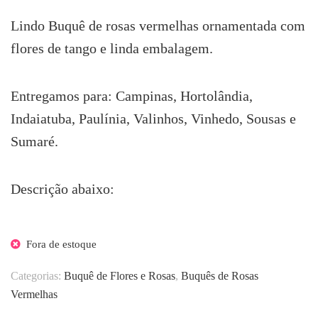
original
atual
era:
é:
Lindo Buquê de rosas vermelhas ornamentada com
R$255.30.
R$198.50.
flores de tango e linda embalagem.
Entregamos para: Campinas, Hortolândia,
Indaiatuba, Paulínia, Valinhos, Vinhedo, Sousas e
Sumaré.
Descrição abaixo:
Fora de estoque
Categorias:
Buquê de Flores e Rosas
,
Buquês de Rosas
Vermelhas