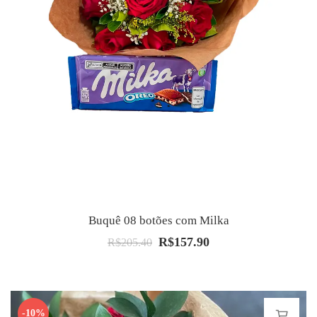
Buquê 08 botões com Milka
R$
157.90
O
O
R$
205.40
preço
preço
original
atual
era:
é:
-10%
R$205.40.
R$157.90.