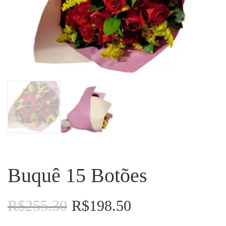
Buquê 15 Botões
R$
255.30
R$
198.50
O
O
preço
preço