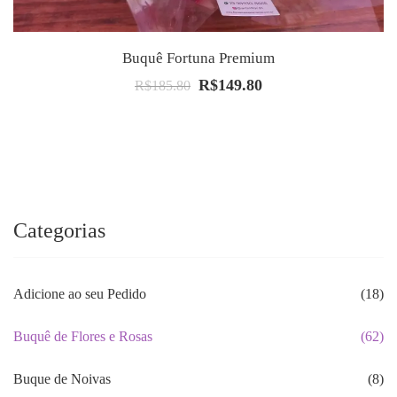
Buquê Fortuna Premium
R$
149.80
O
O
R$
185.80
preço
preço
original
atual
era:
é:
R$185.80.
R$149.80.
Categorias
Adicione ao seu Pedido
(18)
Buquê de Flores e Rosas
(62)
Buque de Noivas
(8)