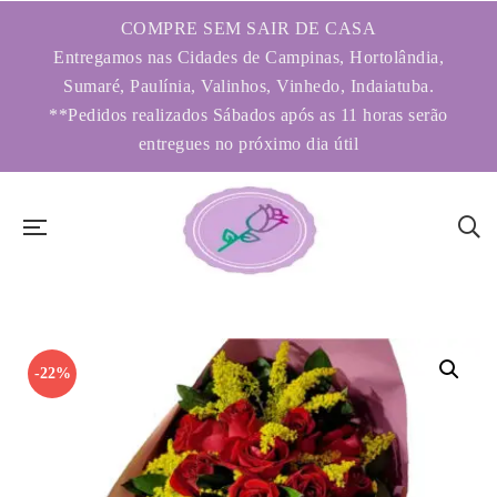
COMPRE SEM SAIR DE CASA
Entregamos nas Cidades de Campinas, Hortolândia,
Sumaré, Paulínia, Valinhos, Vinhedo, Indaiatuba.
**Pedidos realizados Sábados após as 11 horas serão
entregues no próximo dia útil
-22%