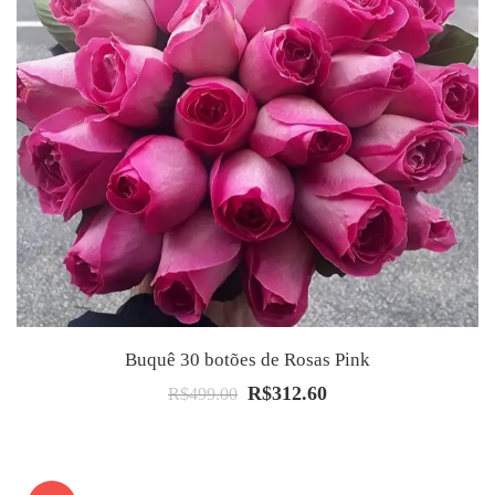
Buquê 30 botões de Rosas Pink
R$
312.60
O
O
R$
499.00
preço
preço
original
atual
era:
é: