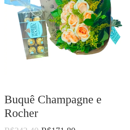
Buquê Champagne e
Rocher
O
O