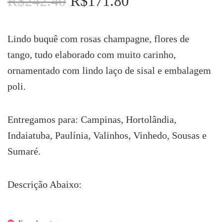
R$
242.40
R$
171.80
preço
preço
original
atual
era:
é:
Lindo buquê com rosas champagne, flores de
R$242.40.
R$171.80.
tango, tudo elaborado com muito carinho,
ornamentado com lindo laço de sisal e embalagem
poli.
Entregamos para: Campinas, Hortolândia,
Indaiatuba, Paulínia, Valinhos, Vinhedo, Sousas e
Sumaré.
Descrição Abaixo: