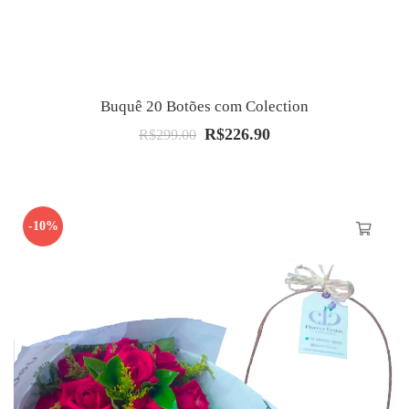
Buquê 20 Botões com Colection
R$
226.90
O
O
R$
299.00
preço
preço
original
atual
era:
é:
-10%
R$299.00.
R$226.90.