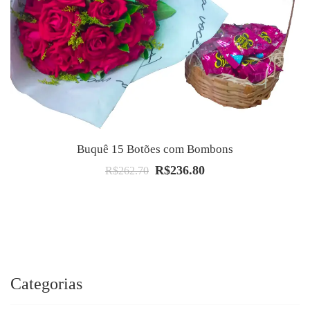
Buquê 15 Botões com Bombons
R$
236.80
O
O
R$
262.70
preço
preço
original
atual
era:
é:
R$262.70.
R$236.80.
Categorias