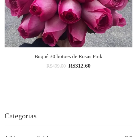
Buquê 30 botões de Rosas Pink
R$
312.60
O
O
R$
499.00
preço
preço
original
atual
era:
é:
R$499.00.
R$312.60.
Categorias