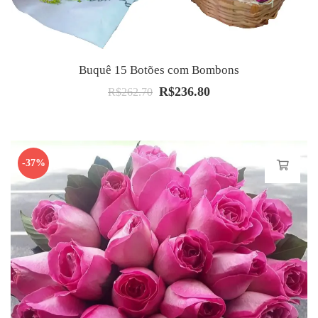
Buquê 15 Botões com Bombons
R$
236.80
O
O
R$
262.70
preço
preço
original
atual
era:
é:
-37%
R$262.70.
R$236.80.