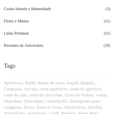
Cestas Infantis e Maternidade
(3)
Flores e Mimos
(11)
Linha Premium
(11)
Presentes de Aniversário
(29)
Tags
Aperitivos
Balde
buque de rosas
buquê
Buquês
Campinas
cerveja
cesta aperitivos
cesta de aperitivo
cesta de cafe
cesta de chocolate
Cesta de Vinhos
cestas
chocolate
Chocolates
Cosmópolis
Entregamos para:
Campinas
flores
flores e cestas
Floricultura
Futebol
Hortolândia
Indaiatuba
Lindt
Paulínia
Ponte Preta