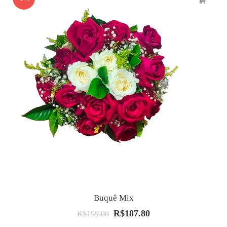
Buquê Mix
R$
187.80
O
O
R$
199.00
preço
preço