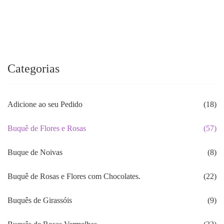
original
atual
era:
é:
R$199.00.
R$187.80.
Categorias
Adicione ao seu Pedido
(18)
Buquê de Flores e Rosas
(57)
Buque de Noivas
(8)
Buquê de Rosas e Flores com Chocolates.
(22)
Buquês de Girassóis
(9)