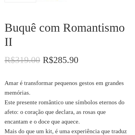
Buquê com Romantismo
II
R$
319.00
R$
285.90
O
O
preço
preço
original
atual
era:
é:
Amar é transformar pequenos gestos em grandes
R$319.00.
R$285.90.
memórias.
Este presente romântico une símbolos eternos do
afeto: o coração que declara, as rosas que
encantam e o doce que aquece.
Mais do que um kit, é uma experiência que traduz