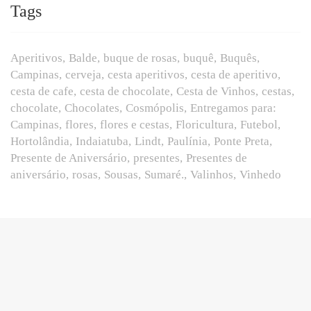
Tags
Aperitivos
Balde
buque de rosas
buquê
Buquês
Campinas
cerveja
cesta aperitivos
cesta de aperitivo
cesta de cafe
cesta de chocolate
Cesta de Vinhos
cestas
chocolate
Chocolates
Cosmópolis
Entregamos para:
Campinas
flores
flores e cestas
Floricultura
Futebol
Hortolândia
Indaiatuba
Lindt
Paulínia
Ponte Preta
Presente de Aniversário
presentes
Presentes de
aniversário
rosas
Sousas
Sumaré.
Valinhos
Vinhedo