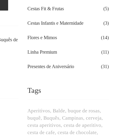
Cestas Fit & Frutas
(5)
Cestas Infantis e Maternidade
(3)
Flores e Mimos
(14)
uquês de
Linha Premium
(11)
Presentes de Aniversário
(31)
Tags
Aperitivos
Balde
buque de rosas
buquê
Buquês
Campinas
cerveja
cesta aperitivos
cesta de aperitivo
cesta de cafe
cesta de chocolate