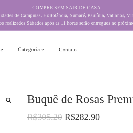
COMPRE SEM SAIR DE CASA
dades de Campinas, Hortolândia, Sumaré, Paulínia, Valinhos, Vi
s realizados Sábados após as 11 horas serão entregues no próximo
Categoria
e
Contato
Buquê de Rosas Pre
R$
305.20
R$
282.90
O
O
preço
preço
original
atual