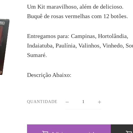
era:
é:
Um Kit maravilhoso, além de delicioso.
R$305.20.
R$282.90.
Buquê de rosas vermelhas com 12 botões.
Entregamos para: Campinas, Hortolândia,
Indaiatuba, Paulínia, Valinhos, Vinhedo, So
Sumaré.
Descrição Abaixo:
QUANTIDADE