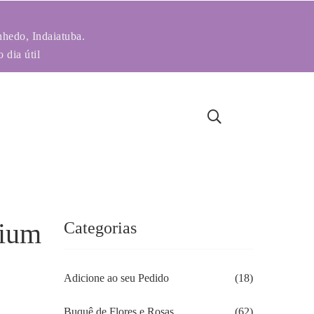
nhedo, Indaiatuba.
 dia útil
mium
Categorias
Adicione ao seu Pedido
(18)
Buquê de Flores e Rosas
(62)