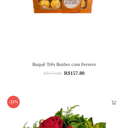
Buquê Três Botões com Ferrero
R$
157.80
O
O
R$
171.90
preço
preço
original
atual
era:
é:
-22%
R$171.90.
R$157.80.