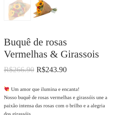
Buquê de rosas
Vermelhas & Girassois
R$
266.90
R$
243.90
O
O
preço
preço
original
atual
era:
é:
Um amor que ilumina e encanta!
R$266.90.
R$243.90.
Nosso buquê de rosas vermelhas e girassóis une a
paixão intensa das rosas com o brilho e a alegria
dos girassóis.