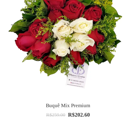
Buquê Mix Premium
R$
202.60
O
O
R$
259.00
preço
preço
original
atual