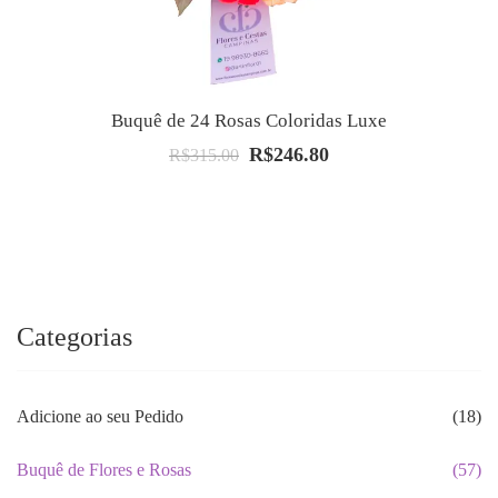
Buquê de 24 Rosas Coloridas Luxe
R$
246.80
O
O
R$
315.00
preço
preço
original
atual
era:
é:
R$315.00.
R$246.80.
Categorias
Adicione ao seu Pedido
(18)
Buquê de Flores e Rosas
(57)