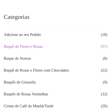
R$292.90.
R$249.70.
Categorias
Adicione ao seu Pedido
(18)
Buquê de Flores e Rosas
(57)
Buque de Noivas
(8)
Buquê de Rosas e Flores com Chocolates.
(22)
Buquês de Girassóis
(9)
Buquês de Rosas Vermelhas
(32)
Cestas de Café da Manhã/Tarde
(26)