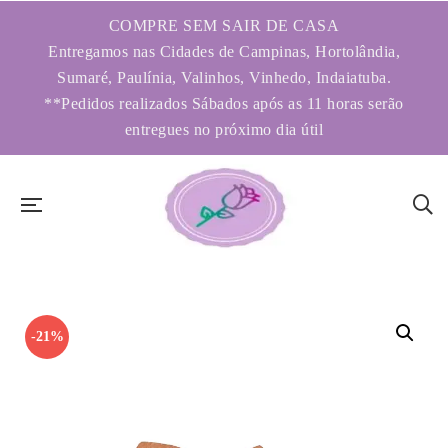
COMPRE SEM SAIR DE CASA
Entregamos nas Cidades de Campinas, Hortolândia,
Sumaré, Paulínia, Valinhos, Vinhedo, Indaiatuba.
**Pedidos realizados Sábados após as 11 horas serão
entregues no próximo dia útil
-21%