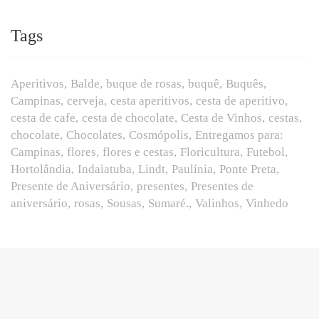
Tags
Aperitivos
Balde
buque de rosas
buquê
Buquês
Campinas
cerveja
cesta aperitivos
cesta de aperitivo
cesta de cafe
cesta de chocolate
Cesta de Vinhos
cestas
chocolate
Chocolates
Cosmópolis
Entregamos para:
Campinas
flores
flores e cestas
Floricultura
Futebol
Hortolândia
Indaiatuba
Lindt
Paulínia
Ponte Preta
Presente de Aniversário
presentes
Presentes de
aniversário
rosas
Sousas
Sumaré.
Valinhos
Vinhedo