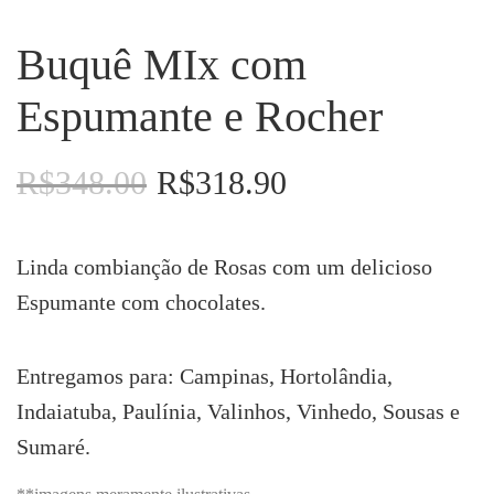
Buquê MIx com
Espumante e Rocher
R$
348.00
R$
318.90
O
O
preço
preço
original
atual
era:
é:
Linda combianção de Rosas com um delicioso
R$348.00.
R$318.90.
Espumante com chocolates.
Entregamos para: Campinas, Hortolândia,
Indaiatuba, Paulínia, Valinhos, Vinhedo, Sousas e
Sumaré.