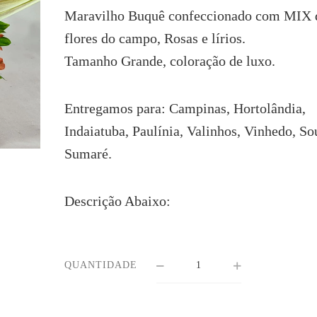
era:
é:
Maravilho Buquê confeccionado com MIX 
R$206.72.
R$177.70.
flores do campo, Rosas e lírios.
Tamanho Grande, coloração de luxo.
Entregamos para: Campinas, Hortolândia,
Indaiatuba, Paulínia, Valinhos, Vinhedo, So
Sumaré.
Descrição Abaixo:
QUANTIDADE