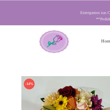
Entregamos nas Ci
**Pedido
Hom
-14%