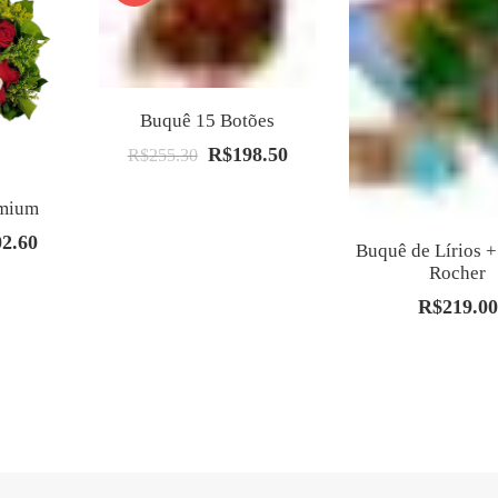
Buquê 15 Botões
R$
198.50
O
O
R$
255.30
preço
preço
emium
original
atual
02.60
era:
é:
O
Buquê de Lírios +
R$255.30.
R$198.50.
preço
Rocher
al
atual
R$
219.00
é:
.00.
R$202.60.