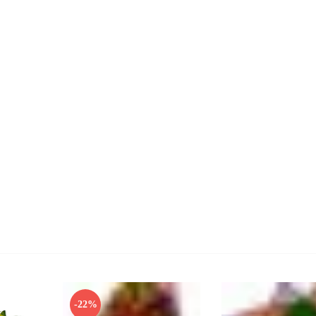
)
-22%