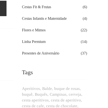
Cestas Fit & Frutas
(6)
Cestas Infantis e Maternidade
(4)
Flores e Mimos
(22)
Linha Premium
(14)
Presentes de Aniversário
(37)
Tags
Aperitivos
Balde
buque de rosas
buquê
Buquês
Campinas
cerveja
cesta aperitivos
cesta de aperitivo
cesta de cafe
cesta de chocolate