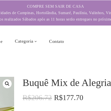
COMPRE SEM SAIR DE CASA
dades de Campinas, Hortolândia, Sumaré, Paulínia, Valinhos, Vi
s realizados Sábados após as 11 horas serão entregues no próximo
Categoria
e
Contato
Buquê Mix de Alegri
R$
206.72
R$
177.70
O
O
preço
preço
original
atual