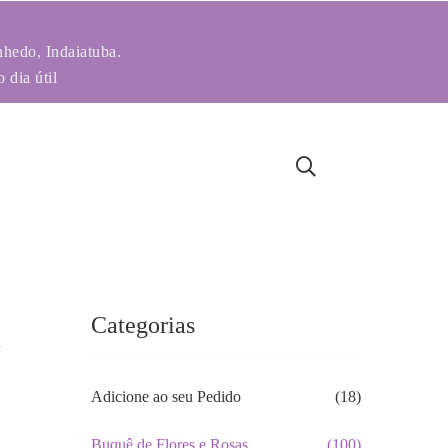
nhedo, Indaiatuba.
 dia útil
a
Categorias
Adicione ao seu Pedido
(18)
Buquê de Flores e Rosas
(100)