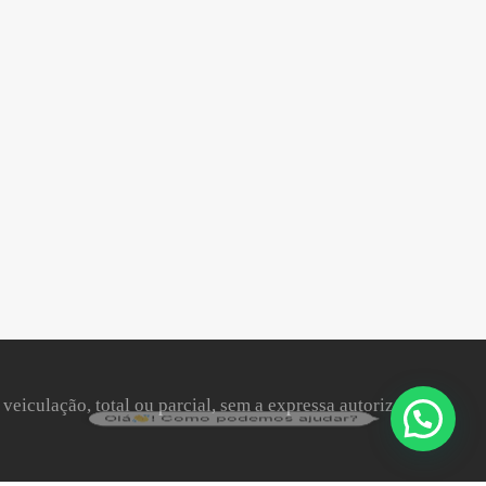
 veiculação, total ou parcial, sem a expressa autorização da
Olá
! Como podemos ajudar?