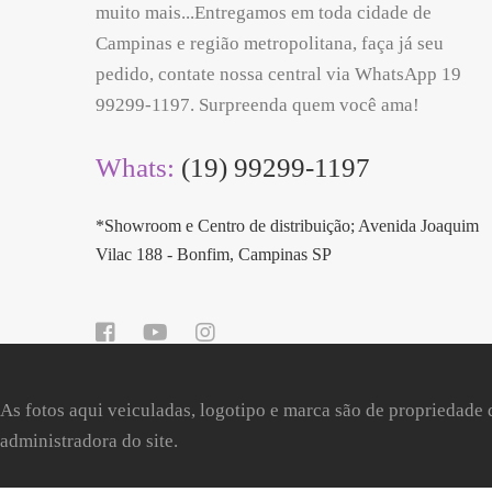
muito mais...Entregamos em toda cidade de
Campinas e região metropolitana, faça já seu
pedido, contate nossa central via WhatsApp 19
99299-1197. Surpreenda quem você ama!
Whats:
(19) 99299-1197
*Showroom e Centro de distribuição; Avenida Joaquim
Vilac 188 - Bonfim, Campinas SP
As fotos aqui veiculadas, logotipo e marca são de propriedade 
administradora do site.