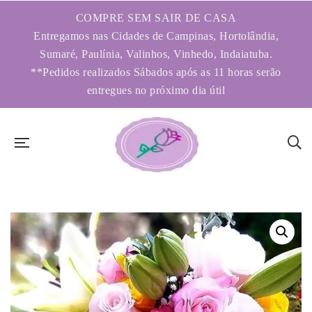
COMPRE SEM SAIR DE CASA
Entregamos nas Cidades de Campinas, Hortolândia,
Sumaré, Paulínia, Valinhos, Vinhedo, Indaiatuba.
**Pedidos realizados Sábados após as 11 horas serão
entregues no próximo dia útil