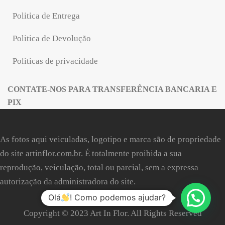
Politica de Entrega
Politica de Devolução
Politicas de privacidade
CONTATE-NOS PARA TRANSFERÊNCIA BANCARIA E
PIX
As fotos aqui veiculadas, logotipo e marca são de propriedade
do site
artinflor.com.br
. É totalmente proibida a sua
reprodução, veiculação, total ou parcial, sem a expressa
autorização da administradora do site.
Olá
! Como podemos ajudar?
Copyright © 2023 Art In Flor. All Rights Reserved