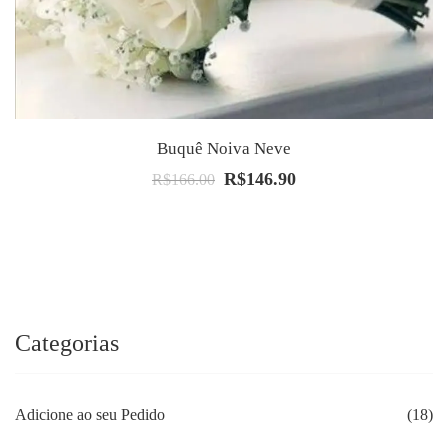
Buquê Noiva Neve
R$
146.90
O
O
R$
166.00
preço
preço
original
atual
era:
é:
R$166.00.
R$146.90.
Categorias
Adicione ao seu Pedido
(18)