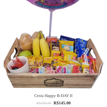
Cesta Happy B-DAY II
R$
145.00
O
O
R$
160.00