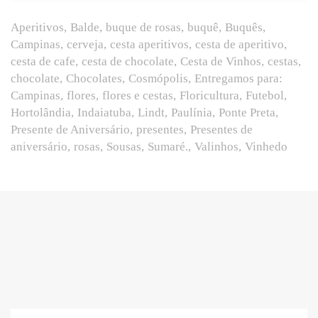
Aperitivos
Balde
buque de rosas
buquê
Buquês
Campinas
cerveja
cesta aperitivos
cesta de aperitivo
cesta de cafe
cesta de chocolate
Cesta de Vinhos
cestas
chocolate
Chocolates
Cosmópolis
Entregamos para:
Campinas
flores
flores e cestas
Floricultura
Futebol
Hortolândia
Indaiatuba
Lindt
Paulínia
Ponte Preta
Presente de Aniversário
presentes
Presentes de
aniversário
rosas
Sousas
Sumaré.
Valinhos
Vinhedo