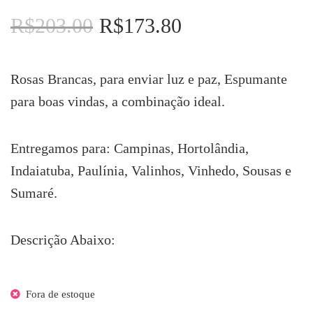
R$
203.00
R$
173.80
O
O
preço
preço
original
atual
era:
é:
Rosas Brancas, para enviar luz e paz, Espumante
R$203.00.
R$173.80.
para boas vindas, a combinação ideal.
Entregamos para: Campinas, Hortolândia,
Indaiatuba, Paulínia, Valinhos, Vinhedo, Sousas e
Sumaré.
Descrição Abaixo:
Fora de estoque