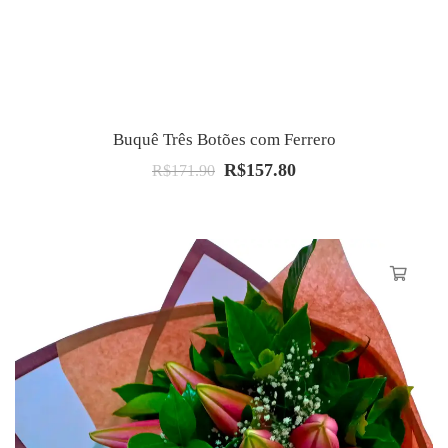
Buquê Três Botões com Ferrero
R$
157.80
O
O
R$
171.90
preço
preço
original
atual
era:
é:
R$171.90.
R$157.80.