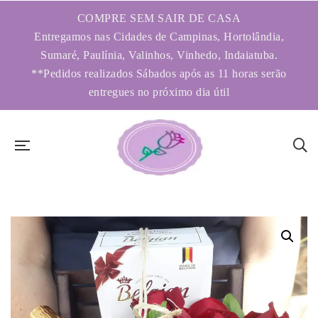
COMPRE SEM SAIR DE CASA
Entregamos nas Cidades de Campinas, Hortolândia,
Sumaré, Paulínia, Valinhos, Vinhedo, Indaiatuba.
**Pedidos realizados Sábados após as 11 horas serão
entregues no próximo dia útil