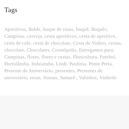
Tags
Aperitivos
Balde
buque de rosas
buquê
Buquês
Campinas
cerveja
cesta aperitivos
cesta de aperitivo
cesta de cafe
cesta de chocolate
Cesta de Vinhos
cestas
chocolate
Chocolates
Cosmópolis
Entregamos para:
Campinas
flores
flores e cestas
Floricultura
Futebol
Hortolândia
Indaiatuba
Lindt
Paulínia
Ponte Preta
Presente de Aniversário
presentes
Presentes de
aniversário
rosas
Sousas
Sumaré.
Valinhos
Vinhedo