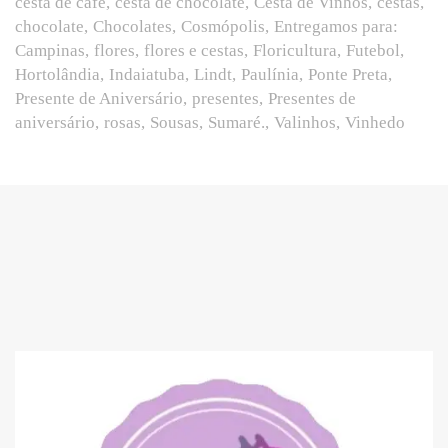
cesta de cafe
cesta de chocolate
Cesta de Vinhos
cestas
chocolate
Chocolates
Cosmópolis
Entregamos para:
Campinas
flores
flores e cestas
Floricultura
Futebol
Hortolândia
Indaiatuba
Lindt
Paulínia
Ponte Preta
Presente de Aniversário
presentes
Presentes de
aniversário
rosas
Sousas
Sumaré.
Valinhos
Vinhedo