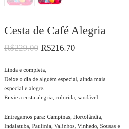
Cesta de Café Alegria
R$
229.00
R$
216.70
O
O
preço
preço
original
atual
era:
é:
Linda e completa,
R$229.00.
R$216.70.
Deixe o dia de alguém especial, ainda mais
especial e alegre.
Envie a cesta alegria, colorida, saudável.
Entregamos para: Campinas, Hortolândia,
Indaiatuba, Paulínia, Valinhos, Vinhedo, Sousas e