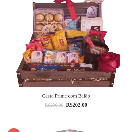
Cesta Prime com Balão
R$
202.00
O
O
R$
230.00
preço
preço
original
atual
era:
é: