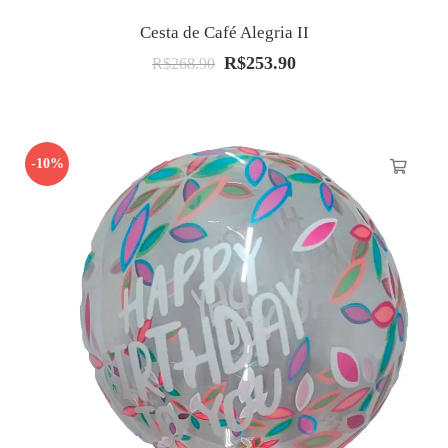
Cesta de Café Alegria II
R$
253.90
O
O
R$
268.90
preço
preço
original
atual
era:
é:
-10%
R$268.90.
R$253.90.