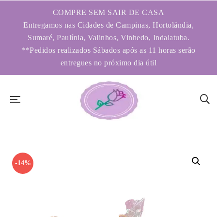
COMPRE SEM SAIR DE CASA
Entregamos nas Cidades de Campinas, Hortolândia,
Sumaré, Paulínia, Valinhos, Vinhedo, Indaiatuba.
**Pedidos realizados Sábados após as 11 horas serão
entregues no próximo dia útil
-14%