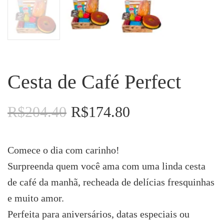
Cesta de Café Perfect
R$
204.40
R$
174.80
O
O
preço
preço
original
atual
era:
é:
Comece o dia com carinho!
R$204.40.
R$174.80.
Surpreenda quem você ama com uma linda cesta
de café da manhã, recheada de delícias fresquinhas
e muito amor.
Perfeita para aniversários, datas especiais ou