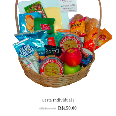
Cesta Individual I
R$
150.00
O
O
R$
165.00
preço
preço