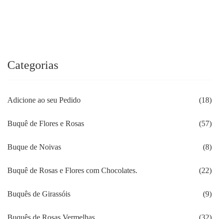
original
atual
era:
é:
R$165.00.
R$150.00.
Categorias
Adicione ao seu Pedido
(18)
Buquê de Flores e Rosas
(57)
Buque de Noivas
(8)
Buquê de Rosas e Flores com Chocolates.
(22)
Buquês de Girassóis
(9)
Buquês de Rosas Vermelhas
(32)