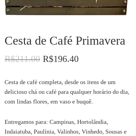
Cesta de Café Primavera
R$
211.00
R$
196.40
O
O
preço
preço
original
atual
era:
é:
Cesta de café completa, desde os itens de um
R$211.00.
R$196.40.
delicioso chá ou café para qualquer horário do dia,
com lindas flores, em vaso e buquê.
Entregamos para: Campinas, Hortolândia,
Indaiatuba, Paulínia, Valinhos, Vinhedo, Sousas e