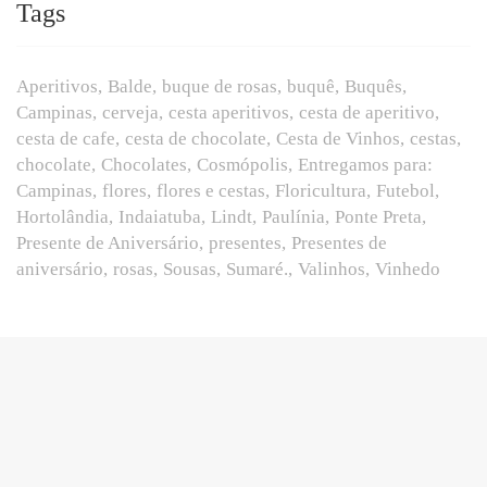
Tags
Aperitivos
Balde
buque de rosas
buquê
Buquês
Campinas
cerveja
cesta aperitivos
cesta de aperitivo
cesta de cafe
cesta de chocolate
Cesta de Vinhos
cestas
chocolate
Chocolates
Cosmópolis
Entregamos para:
Campinas
flores
flores e cestas
Floricultura
Futebol
Hortolândia
Indaiatuba
Lindt
Paulínia
Ponte Preta
Presente de Aniversário
presentes
Presentes de
aniversário
rosas
Sousas
Sumaré.
Valinhos
Vinhedo