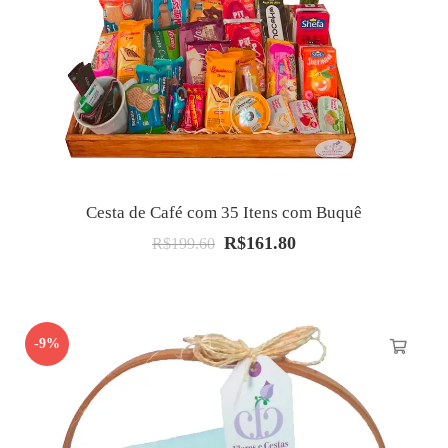
Cesta de Café com 35 Itens com Buquê
R$
161.80
O
O
R$
199.60
preço
preço
original
atual
era:
é:
-9%
R$199.60.
R$161.80.