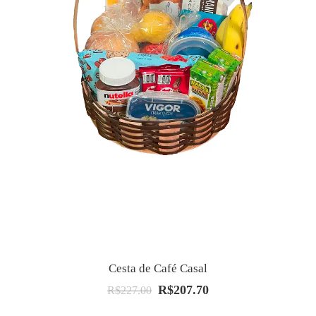
Cesta de Café Casal
R$
207.70
O
O
R$
227.00
preço
preço