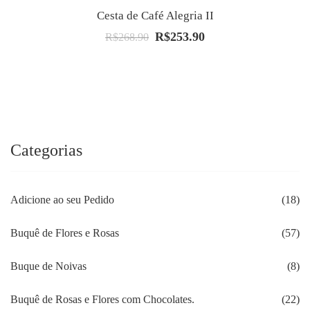
Cesta de Café Alegria II
R$
253.90
O
O
R$
268.90
preço
preço
original
atual
era:
é:
R$268.90.
R$253.90.
Categorias
Adicione ao seu Pedido
(18)
Buquê de Flores e Rosas
(57)
Buque de Noivas
(8)
Buquê de Rosas e Flores com Chocolates.
(22)