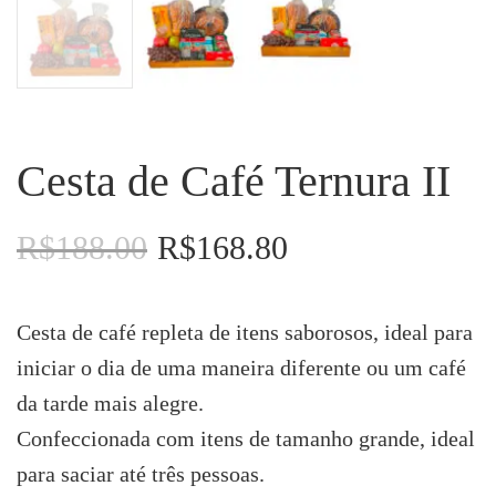
Cesta de Café Ternura II
R$
188.00
R$
168.80
O
O
preço
preço
original
atual
era:
é:
Cesta de café repleta de itens saborosos, ideal para
R$188.00.
R$168.80.
iniciar o dia de uma maneira diferente ou um café
da tarde mais alegre.
Confeccionada com itens de tamanho grande, ideal
para saciar até três pessoas.