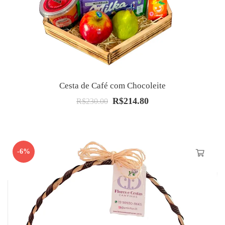
Cesta de Café com Chocoleite
R$
214.80
O
O
R$
230.00
preço
preço
original
atual
era:
é:
-6%
R$230.00.
R$214.80.