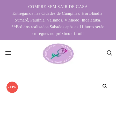
COMPRE SEM SAIR DE CASA
Entregamos nas Cidades de Campinas, Hortolândia,
Sumaré, Paulínia, Valinhos, Vinhedo, Indaiatuba.
**Pedidos realizados Sábados após as 11 horas serão
entregues no próximo dia útil
-13%