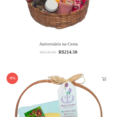
Aniversário na Cesta
R$
214.50
O
O
R$
239.00
preço
preço
original
atual
era:
é:
-9%
R$239.00.
R$214.50.