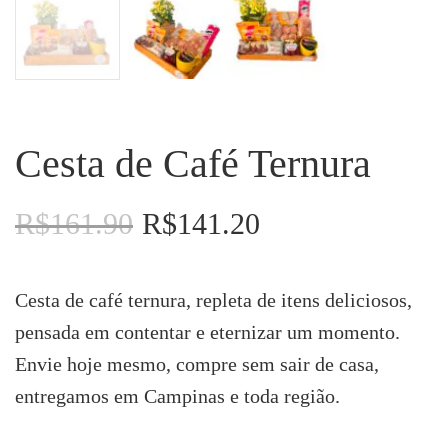
Cesta de Café Ternura
R$
161.90
R$
141.20
O
O
preço
preço
original
atual
era:
é:
Cesta de café ternura, repleta de itens deliciosos,
R$161.90.
R$141.20.
pensada em contentar e eternizar um momento.
Envie hoje mesmo, compre sem sair de casa,
entregamos em Campinas e toda região.