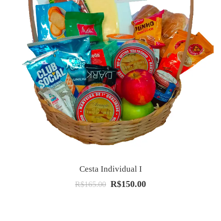
Cesta Individual I
R$
150.00
O
O
R$
165.00
preço
preço
original
atual