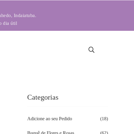
nhedo, Indaiatuba.
 dia útil
Categorias
Adicione ao seu Pedido
(18)
Buquê de Flores e Rosas
(62)