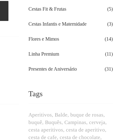
Cestas Fit & Frutas
(5)
Cestas Infantis e Maternidade
(3)
Flores e Mimos
(14)
Linha Premium
(11)
Presentes de Aniversário
(31)
Tags
Aperitivos
Balde
buque de rosas
buquê
Buquês
Campinas
cerveja
cesta aperitivos
cesta de aperitivo
cesta de cafe
cesta de chocolate