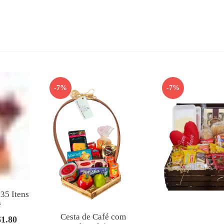
-7%
-7%
35 Itens
ê
Cesta de Café com
61.80
O