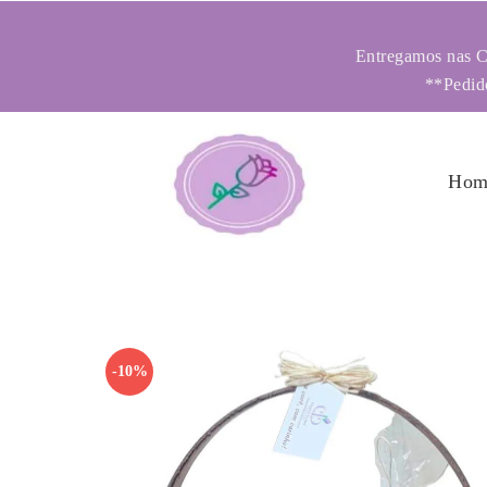
Entregamos nas Ci
**Pedido
Hom
-10%