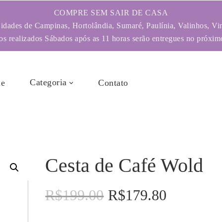
COMPRE SEM SAIR DE CASA
dades de Campinas, Hortolândia, Sumaré, Paulínia, Valinhos, Vi
s realizados Sábados após as 11 horas serão entregues no próximo
Categoria
e
Contato
Cesta de Café Wold
R$
199.00
R$
179.80
O
O
preço
preço
original
atual