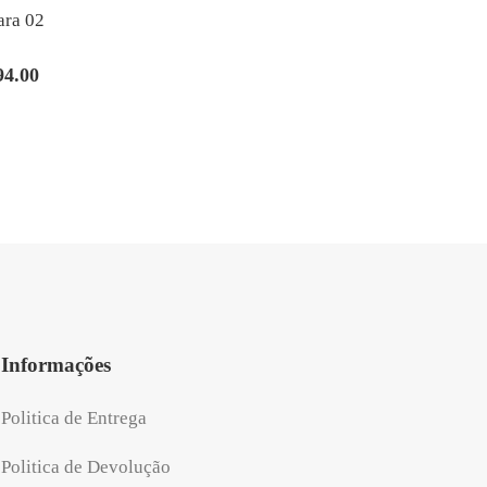
ara 02
94.00
O
preço
al
atual
é:
.00.
R$194.00.
Informações
Politica de Entrega
Politica de Devolução