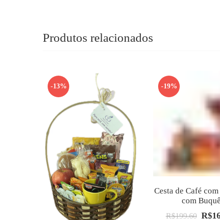
Produtos relacionados
-13%
-19%
Cesta de Café com 
com Buqu
R$
1
O
R$
199.60