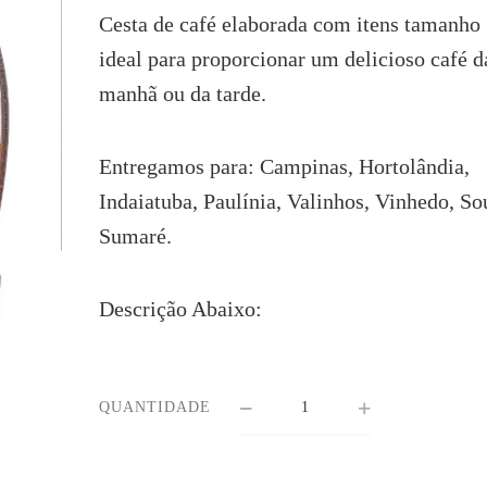
era:
é:
Cesta de café elaborada com itens tamanho 
R$199.00.
R$179.80.
ideal para proporcionar um delicioso café d
manhã ou da tarde.
Entregamos para: Campinas, Hortolândia,
Indaiatuba, Paulínia, Valinhos, Vinhedo, So
Sumaré.
Descrição Abaixo:
QUANTIDADE