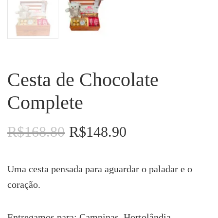
Cesta de Chocolate
Complete
R$
168.80
R$
148.90
O
O
preço
preço
original
atual
era:
é:
Uma cesta pensada para aguardar o paladar e o
R$168.80.
R$148.90.
coração.
Entregamos para: Campinas, Hortolândia,