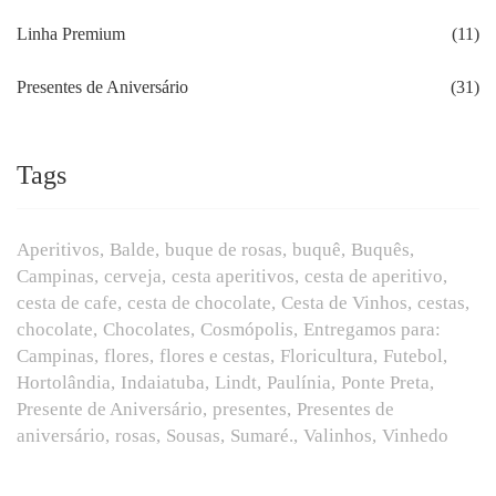
Linha Premium
(11)
Presentes de Aniversário
(31)
Tags
Aperitivos
Balde
buque de rosas
buquê
Buquês
Campinas
cerveja
cesta aperitivos
cesta de aperitivo
cesta de cafe
cesta de chocolate
Cesta de Vinhos
cestas
chocolate
Chocolates
Cosmópolis
Entregamos para:
Campinas
flores
flores e cestas
Floricultura
Futebol
Hortolândia
Indaiatuba
Lindt
Paulínia
Ponte Preta
Presente de Aniversário
presentes
Presentes de
aniversário
rosas
Sousas
Sumaré.
Valinhos
Vinhedo