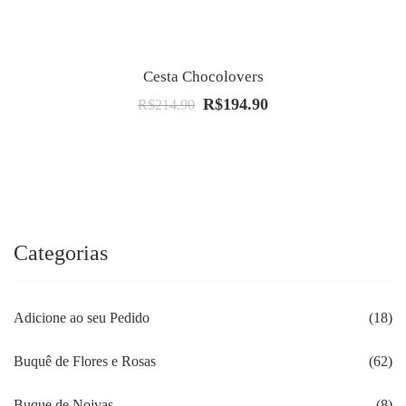
Cesta Chocolovers
R$
194.90
O
O
R$
214.90
preço
preço
original
atual
era:
é:
R$214.90.
R$194.90.
Categorias
Adicione ao seu Pedido
(18)
Buquê de Flores e Rosas
(62)
Buque de Noivas
(8)