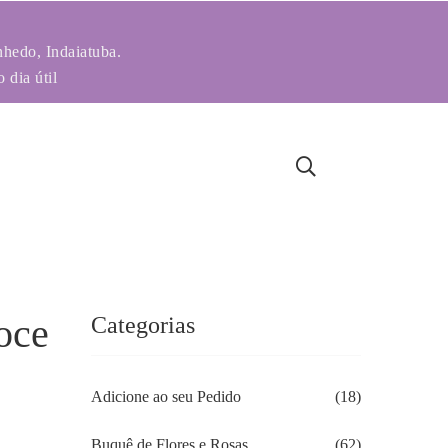
nhedo, Indaiatuba.
 dia útil
oce
Categorias
Adicione ao seu Pedido
(18)
Buquê de Flores e Rosas
(62)