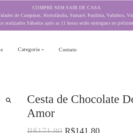
COMPRE SEM SAIR DE CASA
dades de Campinas, Hortolândia, Sumaré, Paulínia, Valinhos, Vi
s realizados Sábados após as 11 horas serão entregues no próximo
Categoria
e
Contato
Cesta de Chocolate D
Amor
R$
171.80
R$
141.80
O
O