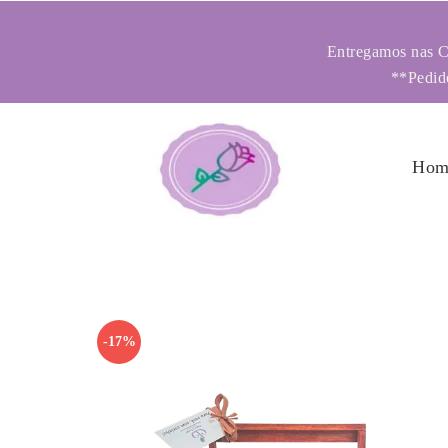
Entregamos nas Ci
**Pedido
Hom
-17%