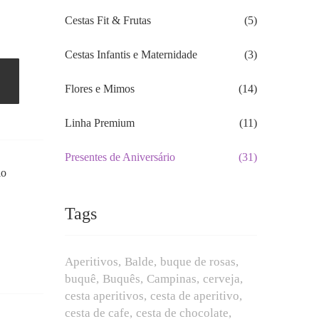
Cestas Fit & Frutas
(5)
Cestas Infantis e Maternidade
(3)
Flores e Mimos
(14)
Linha Premium
(11)
Presentes de Aniversário
(31)
io
Tags
Aperitivos
Balde
buque de rosas
buquê
Buquês
Campinas
cerveja
cesta aperitivos
cesta de aperitivo
cesta de cafe
cesta de chocolate