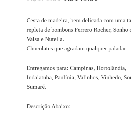
preço
preço
original
atual
era:
é:
Cesta de madeira, bem delicada com uma t
R$171.80.
R$141.80.
repleta de bombons Ferrero Rocher, Sonho 
Valsa e Nutella.
Chocolates que agradam qualquer paladar.
Entregamos para: Campinas, Hortolândia,
Indaiatuba, Paulínia, Valinhos, Vinhedo, So
Sumaré.
Descrição Abaixo: