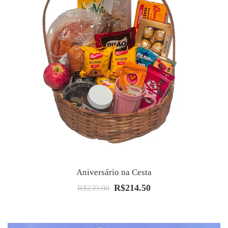
Aniversário na Cesta
R$
214.50
O
O
R$
239.00
preço
preço
original
atual
era:
é: