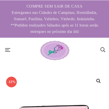
COMPRE SEM SAIR DE CASA
Entregamos nas Cidades de Campinas, Hortolândia,
Sumaré, Paulínia, Valinhos, Vinhedo, Indaiatuba.
**Pedidos realizados Sábados após as 11 horas serão
entregues no próximo dia útil
-12%