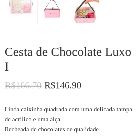
Cesta de Chocolate Luxo
I
R$
166.70
R$
146.90
O
O
preço
preço
original
atual
era:
é:
Linda caixinha quadrada com uma delicada tampa
R$166.70.
R$146.90.
de acrílico e uma alça.
Recheada de chocolates de qualidade.