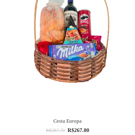
Cesta Europa
R$
267.80
O
O
R$
287.70