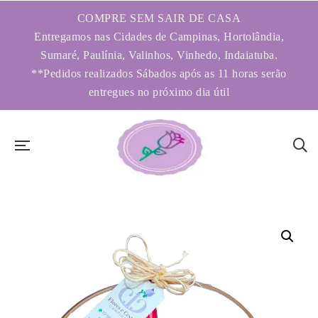
COMPRE SEM SAIR DE CASA
Entregamos nas Cidades de Campinas, Hortolândia,
Sumaré, Paulínia, Valinhos, Vinhedo, Indaiatuba.
**Pedidos realizados Sábados após as 11 horas serão
entregues no próximo dia útil