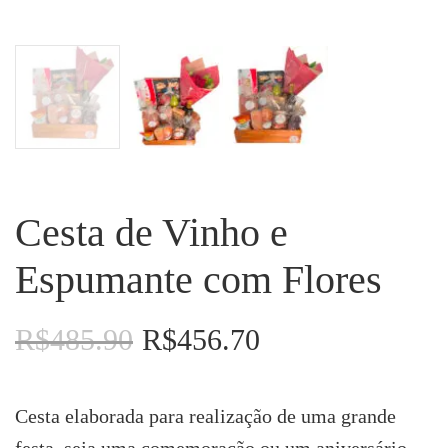
Cesta de Vinho e
Espumante com Flores
R$
485.90
R$
456.70
O
O
preço
preço
original
atual
era:
é:
Cesta elaborada para realização de uma grande
R$485.90.
R$456.70.