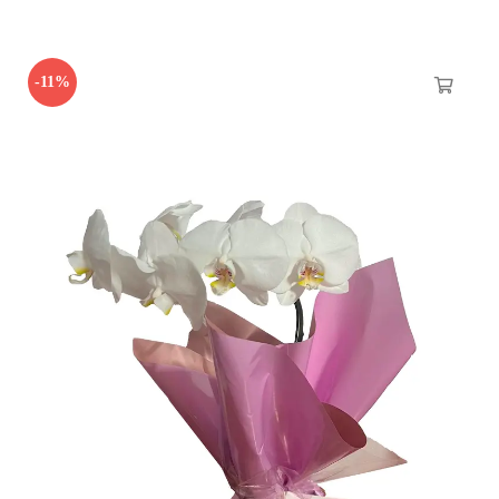
original
atual
era:
é:
-11%
R$322.00.
R$300.00.