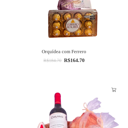
Orquídea com Ferrero
R$
164.70
O
O
R$
184.70
preço
preço
original
atual
era:
é:
R$184.70.
R$164.70.