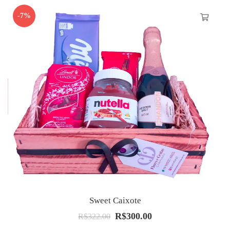
-7%
Sweet Caixote
R$
300.00
O
O
R$
322.00
preço
preço