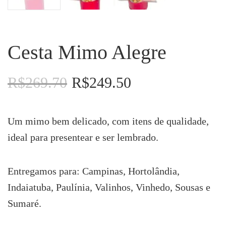
Cesta Mimo Alegre
R$
269.70
R$
249.50
O
O
preço
preço
original
atual
era:
é:
Um mimo bem delicado, com itens de qualidade,
R$269.70.
R$249.50.
ideal para presentear e ser lembrado.
Entregamos para: Campinas, Hortolândia,
Indaiatuba, Paulínia, Valinhos, Vinhedo, Sousas e
Sumaré.