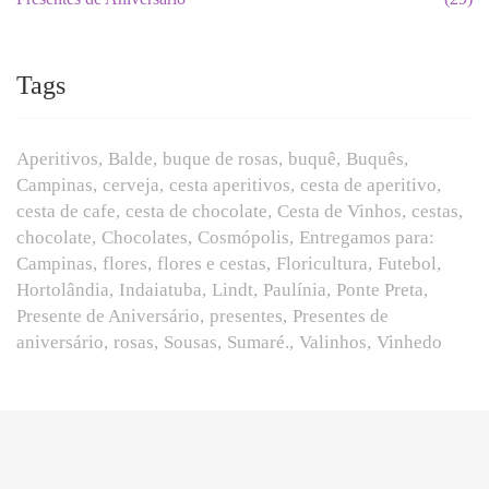
Tags
Aperitivos
Balde
buque de rosas
buquê
Buquês
Campinas
cerveja
cesta aperitivos
cesta de aperitivo
cesta de cafe
cesta de chocolate
Cesta de Vinhos
cestas
chocolate
Chocolates
Cosmópolis
Entregamos para:
Campinas
flores
flores e cestas
Floricultura
Futebol
Hortolândia
Indaiatuba
Lindt
Paulínia
Ponte Preta
Presente de Aniversário
presentes
Presentes de
aniversário
rosas
Sousas
Sumaré.
Valinhos
Vinhedo