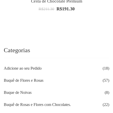
Cesta de Chocolate Premium
R$
191.30
O
O
R$
211.30
preço
preço
original
atual
era:
é:
R$211.30.
R$191.30.
Categorias
Adicione ao seu Pedido
(18)
Buquê de Flores e Rosas
(57)
Buque de Noivas
(8)
Buquê de Rosas e Flores com Chocolates.
(22)