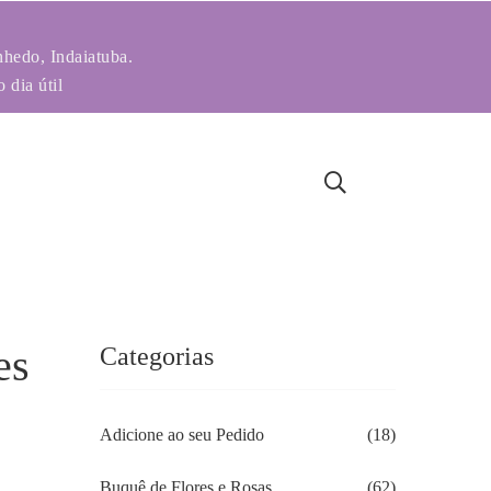
nhedo, Indaiatuba.
 dia útil
es
Categorias
Adicione ao seu Pedido
(18)
Buquê de Flores e Rosas
(62)