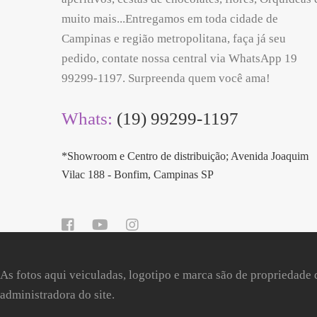
muito mais...Entregamos em toda cidade de
Campinas e região metropolitana, faça já seu
pedido, contate nossa central via WhatsApp 19
99299-1197. Surpreenda quem você ama!
Whats:
(19) 99299-1197
*Showroom e Centro de distribuição; Avenida Joaquim
Vilac 188 - Bonfim, Campinas SP
As fotos aqui veiculadas, logotipo e marca são de propriedade 
administradora do site.