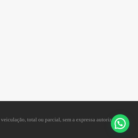
 veiculação, total ou parcial, sem a expressa autorização da
Olá
! Como podemos ajudar?