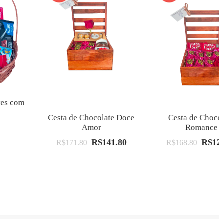
tes com
Cesta de Chocolate Doce
Cesta de Choc
Amor
Romance
R$
141.80
R$
1
O
O
O
R$
171.80
R$
168.80
preço
preço
preço
original
atual
origin
era:
é:
era:
R$171.80.
R$141.80.
R$168