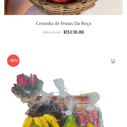
Cestinha de Frutas Da Roça
R$
130.00
O
O
R$
140.00
preço
preço
original
atual
era:
é:
-10%
R$140.00.
R$130.00.