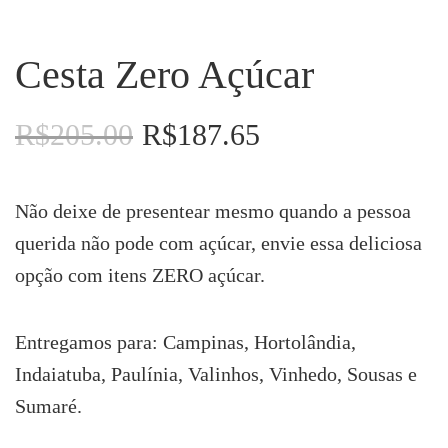
Cesta Zero Açúcar
R$
205.00
R$
187.65
O
O
preço
preço
original
atual
era:
é:
Não deixe de presentear mesmo quando a pessoa
R$205.00.
R$187.65.
querida não pode com açúcar, envie essa deliciosa
opção com itens ZERO açúcar.
Entregamos para: Campinas, Hortolândia,
Indaiatuba, Paulínia, Valinhos, Vinhedo, Sousas e
Sumaré.