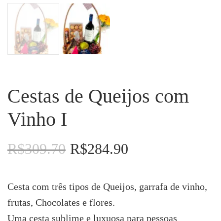
Cestas de Queijos com
Vinho I
R$
309.70
R$
284.90
O
O
preço
preço
original
atual
era:
é:
Cesta com três tipos de Queijos, garrafa de vinho,
R$309.70.
R$284.90.
frutas, Chocolates e flores.
Uma cesta sublime e luxuosa para pessoas