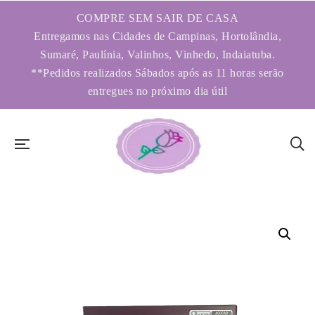
COMPRE SEM SAIR DE CASA
Entregamos nas Cidades de Campinas, Hortolândia,
Sumaré, Paulínia, Valinhos, Vinhedo, Indaiatuba.
**Pedidos realizados Sábados após as 11 horas serão
entregues no próximo dia útil