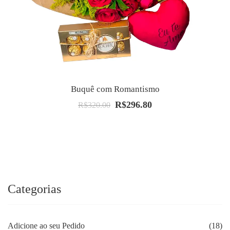
Buquê com Romantismo
R$
296.80
O
O
R$
320.00
preço
preço
original
atual
era:
é:
R$320.00.
R$296.80.
Categorias
Adicione ao seu Pedido
(18)