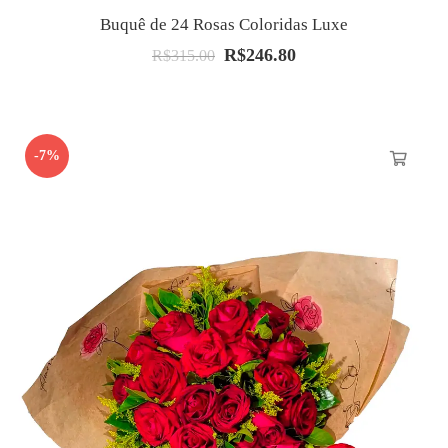
Buquê de 24 Rosas Coloridas Luxe
R$
246.80
O
O
R$
315.00
preço
preço
original
atual
era:
é:
-7%
R$315.00.
R$246.80.