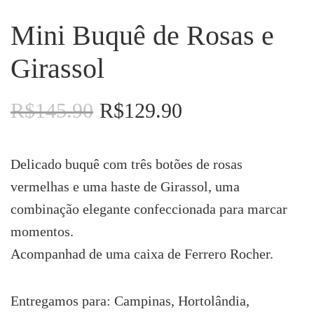
Mini Buquê de Rosas e
Girassol
R$
145.90
R$
129.90
O
O
preço
preço
original
atual
era:
é:
Delicado buquê com três botões de rosas
R$145.90.
R$129.90.
vermelhas e uma haste de Girassol, uma
combinação elegante confeccionada para marcar
momentos.
Acompanhad de uma caixa de Ferrero Rocher.
Entregamos para: Campinas, Hortolândia,