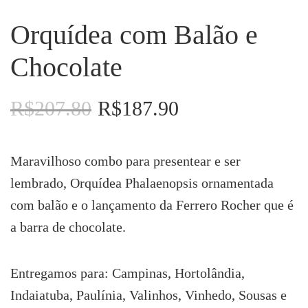
Orquídea com Balão e
Chocolate
R$
207.80
R$
187.90
O
O
preço
preço
original
atual
era:
é:
Maravilhoso combo para presentear e ser
R$207.80.
R$187.90.
lembrado, Orquídea Phalaenopsis ornamentada
com balão e o lançamento da Ferrero Rocher que é
a barra de chocolate.
Entregamos para: Campinas, Hortolândia,
Indaiatuba, Paulínia, Valinhos, Vinhedo, Sousas e