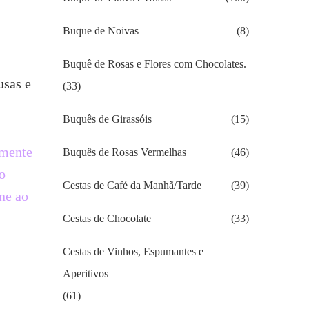
Buque de Noivas
(8)
Buquê de Rosas e Flores com Chocolates.
usas e
(33)
Buquês de Girassóis
(15)
lmente
Buquês de Rosas Vermelhas
(46)
o
Cestas de Café da Manhã/Tarde
(39)
ne ao
Cestas de Chocolate
(33)
Cestas de Vinhos, Espumantes e
Aperitivos
(61)