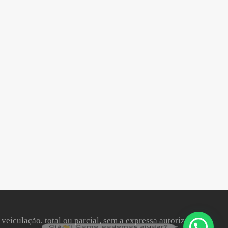
 veiculação, total ou parcial, sem a expressa autorização da
Olá
! Como podemos ajudar?