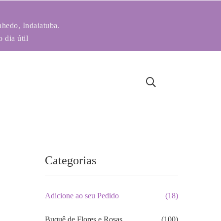
nhedo, Indaiatuba.
 dia útil
Categorias
Adicione ao seu Pedido
(18)
Buquê de Flores e Rosas
(100)