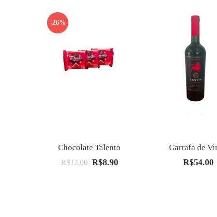
-26%
Chocolate Talento
Garrafa de Vi
R$
8.90
R$
54.00
O
O
R$
12.00
preço
preço
original
atual
era:
é:
R$12.00.
R$8.90.