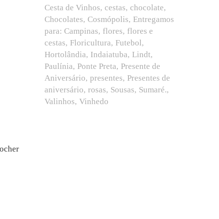
Cesta de Vinhos
cestas
chocolate
Chocolates
Cosmópolis
Entregamos
para: Campinas
flores
flores e
cestas
Floricultura
Futebol
Hortolândia
Indaiatuba
Lindt
Paulínia
Ponte Preta
Presente de
Aniversário
presentes
Presentes de
aniversário
rosas
Sousas
Sumaré.
Valinhos
Vinhedo
Rocher