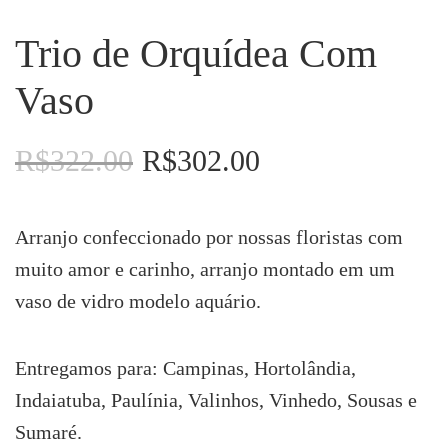
Trio de Orquídea Com
Vaso
R$
322.00
R$
302.00
O
O
preço
preço
original
atual
era:
é:
Arranjo confeccionado por nossas floristas com
R$322.00.
R$302.00.
muito amor e carinho, arranjo montado em um
vaso de vidro modelo aquário.
Entregamos para: Campinas, Hortolândia,
Indaiatuba, Paulínia, Valinhos, Vinhedo, Sousas e
Sumaré.