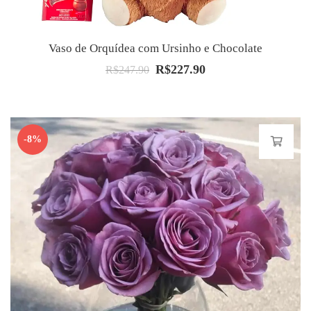
Vaso de Orquídea com Ursinho e Chocolate
R$
227.90
O
O
R$
247.90
preço
preço
original
atual
era:
é:
-8%
R$247.90.
R$227.90.