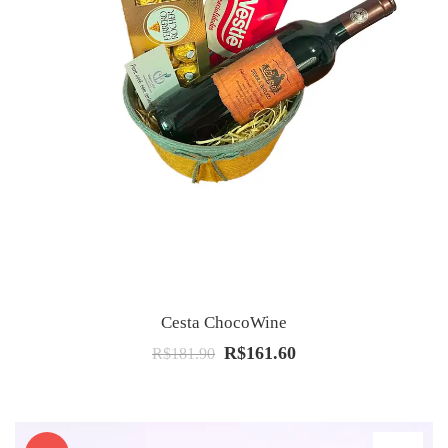
Cesta ChocoWine
R$
161.60
O
O
R$
181.90
preço
preço
original
atual
era:
é: