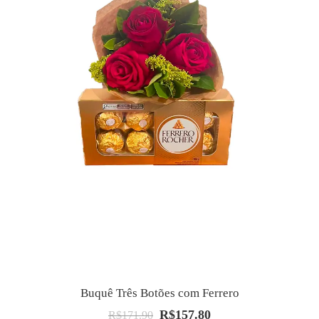
Buquê Três Botões com Ferrero
R$
157.80
O
O
R$
171.90