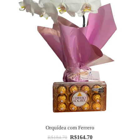
Orquídea com Ferrero
R$
164.70
O
O
R$
184.70