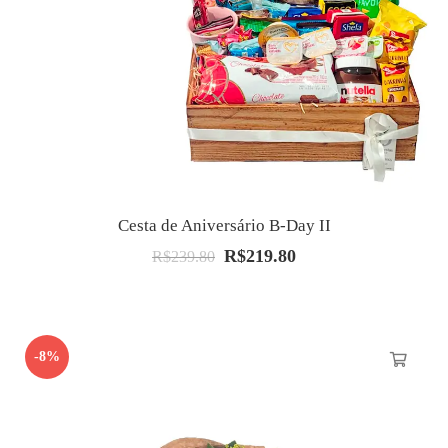
Cesta de Aniversário B-Day II
R$
219.80
O
O
R$
239.80
preço
preço
original
atual
era:
é:
-8%
R$239.80.
R$219.80.