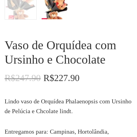
Vaso de Orquídea com
Ursinho e Chocolate
R$
247.90
R$
227.90
O
O
preço
preço
original
atual
era:
é:
Lindo vaso de Orquídea Phalaenopsis com Ursinho
R$247.90.
R$227.90.
de Pelúcia e Chcolate lindt.
Entregamos para: Campinas, Hortolândia,