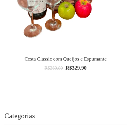
Cesta Classic com Queijos e Espumante
R$
329.90
O
O
R$
369.80
preço
preço
original
atual
era:
é:
R$369.80.
R$329.90.
Categorias