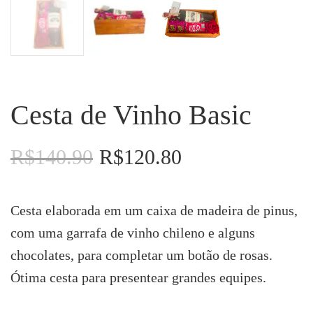
Cesta de Vinho Basic
R$
140.90
R$
120.80
O
O
preço
preço
original
atual
era:
é:
Cesta elaborada em um caixa de madeira de pinus,
R$140.90.
R$120.80.
com uma garrafa de vinho chileno e alguns
chocolates, para completar um botão de rosas.
Ótima cesta para presentear grandes equipes.