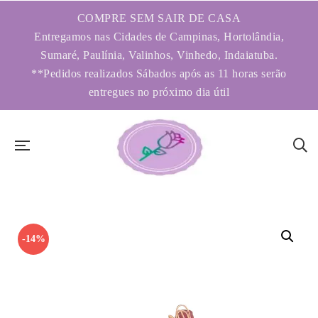
COMPRE SEM SAIR DE CASA
Entregamos nas Cidades de Campinas, Hortolândia,
Sumaré, Paulínia, Valinhos, Vinhedo, Indaiatuba.
**Pedidos realizados Sábados após as 11 horas serão
entregues no próximo dia útil
-14%