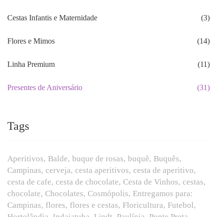
Cestas Infantis e Maternidade
(3)
Flores e Mimos
(14)
Linha Premium
(11)
Presentes de Aniversário
(31)
Tags
Aperitivos
Balde
buque de rosas
buquê
Buquês
Campinas
cerveja
cesta aperitivos
cesta de aperitivo
cesta de cafe
cesta de chocolate
Cesta de Vinhos
cestas
chocolate
Chocolates
Cosmópolis
Entregamos para:
Campinas
flores
flores e cestas
Floricultura
Futebol
Hortolândia
Indaiatuba
Lindt
Paulínia
Ponte Preta