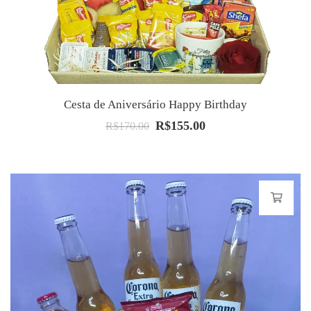
Cesta de Aniversário Happy Birthday
R$
155.00
O
O
R$
170.00
preço
preço
original
atual
era:
é:
R$170.00.
R$155.00.