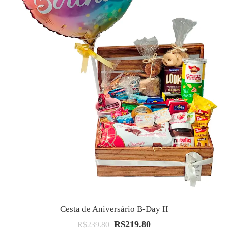
Cesta de Aniversário B-Day II
R$
219.80
O
O
R$
239.80