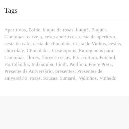
Tags
Aperitivos
Balde
buque de rosas
buquê
Buquês
Campinas
cerveja
cesta aperitivos
cesta de aperitivo
cesta de cafe
cesta de chocolate
Cesta de Vinhos
cestas
chocolate
Chocolates
Cosmópolis
Entregamos para:
Campinas
flores
flores e cestas
Floricultura
Futebol
Hortolândia
Indaiatuba
Lindt
Paulínia
Ponte Preta
Presente de Aniversário
presentes
Presentes de
aniversário
rosas
Sousas
Sumaré.
Valinhos
Vinhedo