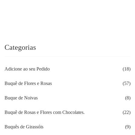
preço
preço
original
atual
era:
é:
R$239.80.
R$219.80.
Categorias
Adicione ao seu Pedido
(18)
Buquê de Flores e Rosas
(57)
Buque de Noivas
(8)
Buquê de Rosas e Flores com Chocolates.
(22)
Buquês de Girassóis
(9)