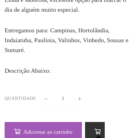
R$239.00.
R$214.50.
dia de alguém muito especial.
Entregamos para: Campinas, Hortolândia,
Indaiatuba, Paulínia, Valinhos, Vinhedo, Sousas e
Sumaré.
Descrição Abaixo:
QUANTIDADE
Adicionar ao carrinho