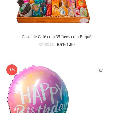
Cesta de Café com 35 Itens com Buquê
R$
161.80
O
O
R$
199.60
preço
preço
original
atual
era:
é:
-8%
R$199.60.
R$161.80.