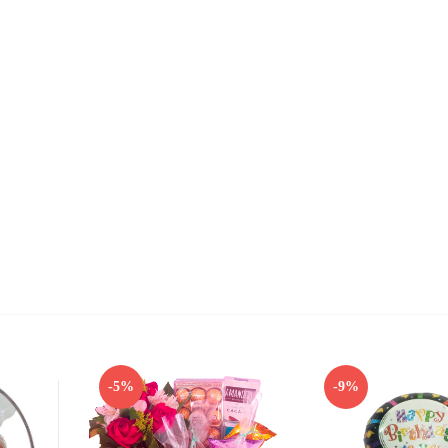
)
-5%
-9%