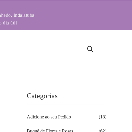
nhedo, Indaiatuba.
 dia útil
Categorias
Adicione ao seu Pedido
(18)
Buquê de Flores e Rosas
(62)