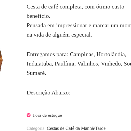
era:
é:
Cesta de café completa, com ótimo custo
R$184.60.
R$164.60.
benefício.
Pensada em impressionar e marcar um mo
na vida de alguém especial.
Entregamos para: Campinas, Hortolândia,
Indaiatuba, Paulínia, Valinhos, Vinhedo, So
Sumaré.
Descrição Abaixo:
Fora de estoque
Categoria:
Cestas de Café da Manhã/Tarde