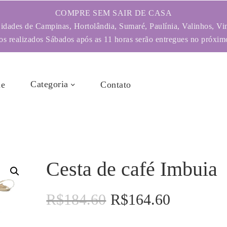
COMPRE SEM SAIR DE CASA
dades de Campinas, Hortolândia, Sumaré, Paulínia, Valinhos, Vi
s realizados Sábados após as 11 horas serão entregues no próximo
Categoria
e
Contato
Cesta de café Imbuia
R$
184.60
R$
164.60
O
O
preço
preço
original
atual