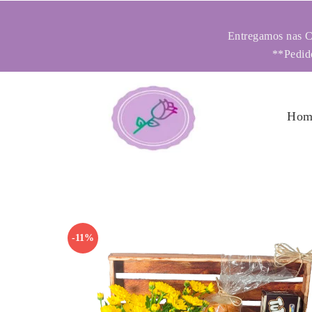
Entregamos nas Ci
**Pedido
Hom
-11%