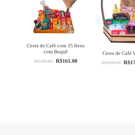
Cesta de Café com 35 Itens
com Buquê
Cesta de Café
R$
161.80
O
O
R$
199.60
R$
1
O
R$
199.00
preço
preço
preço
original
atual
origin
era:
é:
era:
R$199.60.
R$161.80.
R$199