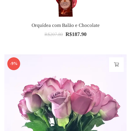
Orquídea com Balão e Chocolate
R$
187.90
O
O
R$
207.80
preço
preço
original
atual
era:
é:
-9%
R$207.80.
R$187.90.