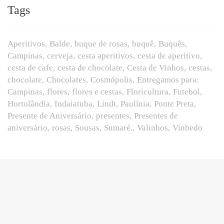
Tags
Aperitivos
Balde
buque de rosas
buquê
Buquês
Campinas
cerveja
cesta aperitivos
cesta de aperitivo
cesta de cafe
cesta de chocolate
Cesta de Vinhos
cestas
chocolate
Chocolates
Cosmópolis
Entregamos para:
Campinas
flores
flores e cestas
Floricultura
Futebol
Hortolândia
Indaiatuba
Lindt
Paulínia
Ponte Preta
Presente de Aniversário
presentes
Presentes de
aniversário
rosas
Sousas
Sumaré.
Valinhos
Vinhedo