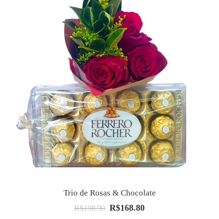
Trio de Rosas & Chocolate
R$
168.80
O
O
R$
198.90