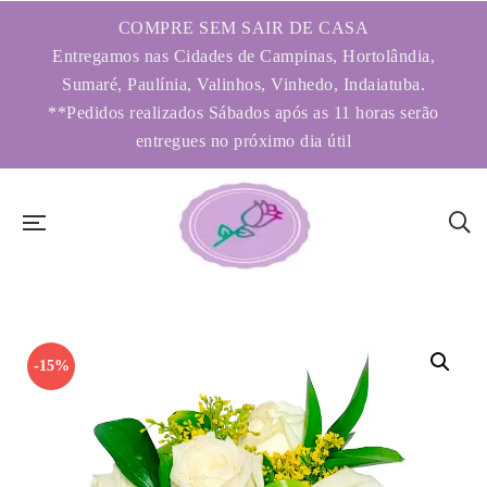
COMPRE SEM SAIR DE CASA
Entregamos nas Cidades de Campinas, Hortolândia,
Sumaré, Paulínia, Valinhos, Vinhedo, Indaiatuba.
**Pedidos realizados Sábados após as 11 horas serão
entregues no próximo dia útil
-15%