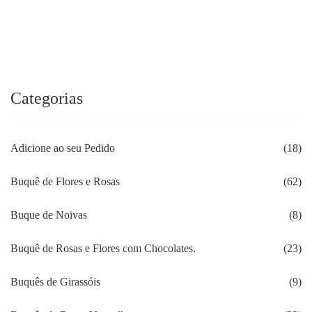
preço
preço
original
atual
era:
é:
R$198.90.
R$168.80.
Categorias
Adicione ao seu Pedido
(18)
Buquê de Flores e Rosas
(62)
Buque de Noivas
(8)
Buquê de Rosas e Flores com Chocolates.
(23)
Buquês de Girassóis
(9)