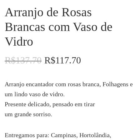
Arranjo de Rosas
Brancas com Vaso de
Vidro
R$
137.70
R$
117.70
O
O
preço
preço
original
atual
era:
é:
Arranjo encantador com rosas branca, Folhagens e
R$137.70.
R$117.70.
um lindo vaso de vidro.
Presente delicado, pensado em tirar
um grande sorriso.
Entregamos para: Campinas, Hortolândia,