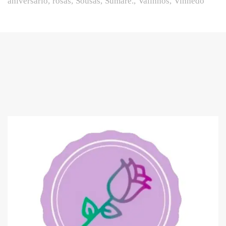
aniversário
rosas
Sousas
Sumaré.
Valinhos
Vinhedo