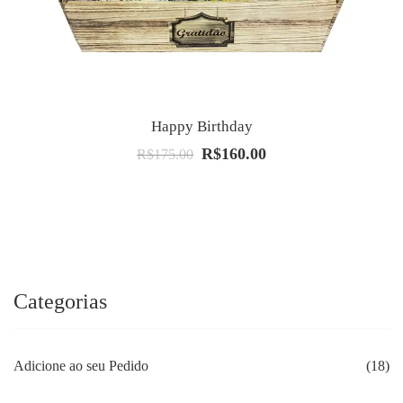
Happy Birthday
R$
160.00
O
O
R$
175.00
preço
preço
original
atual
era:
é:
R$175.00.
R$160.00.
Categorias
Adicione ao seu Pedido
(18)