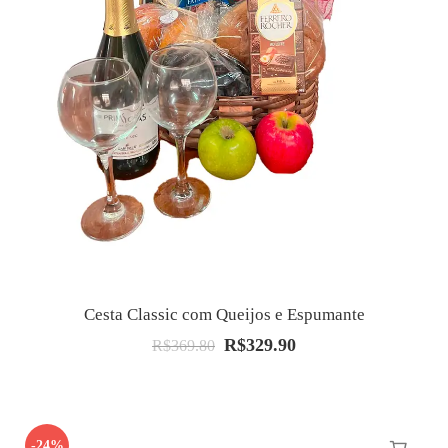
Cesta Classic com Queijos e Espumante
R$
329.90
O
O
R$
369.80
preço
preço
original
atual
era:
é:
-24%