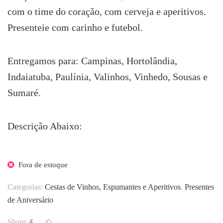
R$198.70.
R$178.70.
com o time do coração, com cerveja e aperitivos.
Presenteie com carinho e futebol.
Entregamos para: Campinas, Hortolândia,
Indaiatuba, Paulínia, Valinhos, Vinhedo, Sousas e
Sumaré.
Descrição Abaixo:
Fora de estoque
Categorias:
Cestas de Vinhos, Espumantes e Aperitivos
,
Presentes
de Aniversário
Share: