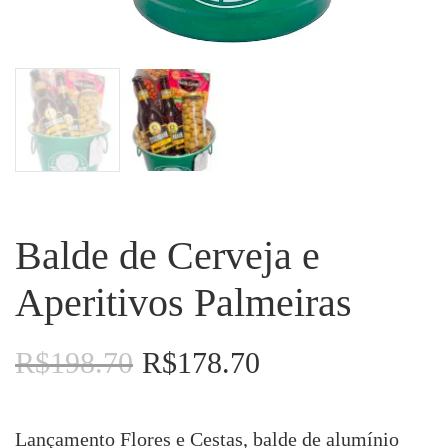
Balde de Cerveja e
Aperitivos Palmeiras
R$
198.70
R$
178.70
O
O
preço
preço
original
atual
era:
é:
Lançamento Flores e Cestas, balde de alumínio